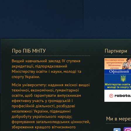
Про ПІБ МНТУ
Партнери
Вищий навчальний заклад IV ступеня
акредитації, підпорядкований
Мiнiстерству освіти i науки, молоді та
спорту України.
Місія університету: надання якісної вищої
технічної, економічної, гуманітарної
освіти, щоб гарантувати випускникам
ефективну участь у громадській і
професійній діяльності, розбудові
незалежної України, підвищенні
добробуту українського народу;
Ми в мере
формування загальнолюдських цінностей,
збереження кращого вітчизняного