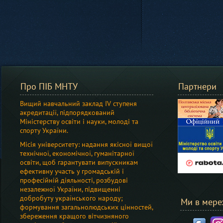
Про ПІБ МНТУ
Партнери
Вищий навчальний заклад IV ступеня
акредитації, підпорядкований
Мiнiстерству освіти i науки, молоді та
спорту України.
Місія університету: надання якісної вищої
технічної, економічної, гуманітарної
освіти, щоб гарантувати випускникам
ефективну участь у громадській і
професійній діяльності, розбудові
незалежної України, підвищенні
добробуту українського народу;
Ми в мере
формування загальнолюдських цінностей,
збереження кращого вітчизняного