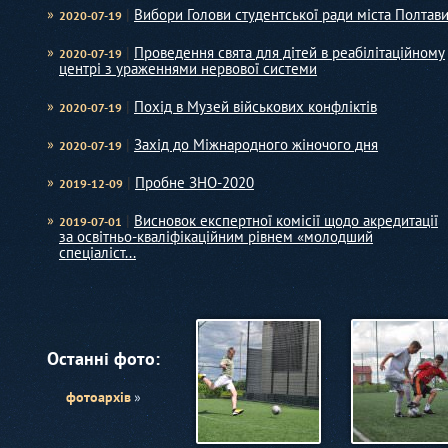
|
Вибори Голови студентської ради міста Полтав
2020-07-19
|
Проведення свята для дітей в реабілітаційному
2020-07-19
центрі з ураженнями нервової системи
|
Похід в Музей військових конфліктів
Військова
2020-07-19
Дізнатися
|
Захід до Міжнародного жіночого дня
2020-07-19
|
Пробне ЗНО-2020
2019-12-09
|
Висновок експертної комісії щодо акредитації
2019-07-01
за освітньо-кваліфікаційним рівнем «молодший
спеціаліст...
Останні фото:
фотоархів