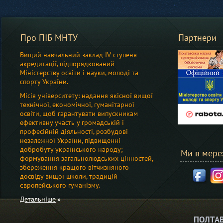
Про ПІБ МНТУ
Партнери
Вищий навчальний заклад IV ступеня
акредитації, підпорядкований
Мiнiстерству освіти i науки, молоді та
спорту України.
Місія університету: надання якісної вищої
технічної, економічної, гуманітарної
освіти, щоб гарантувати випускникам
ефективну участь у громадській і
професійній діяльності, розбудові
незалежної України, підвищенні
добробуту українського народу;
Ми в мере
формування загальнолюдських цінностей,
збереження кращого вітчизняного
досвіду вищої школи, традицій
європейського гуманізму.
Детальніше
ПОЛТАВ