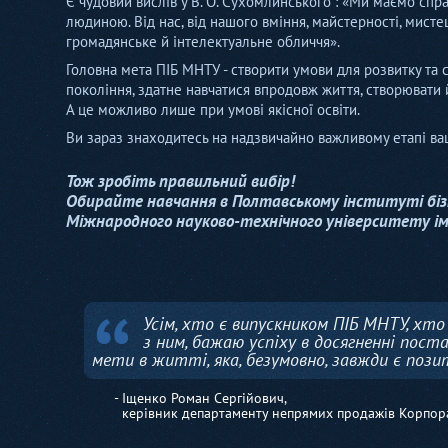
Є чудовий вислів у В. О. Сухомлинського : «Ми маємо спра
людиною. Від нас, від нашого вміння, майстерності, мистецт
громадянське й інтелектуальне обличчя».
Головна мета ПІБ МНТУ - створити умови для розвитку та 
покоління, здатне навчатися впродовж життя, створювати 
А це можливо лише при умові якісної освіти.
Ви зараз знаходитесь на надзвичайно важливому етапі ваш
Тож зробіть правильний вибір!
Обирайте навчання в Полтавському інституті біз
Міжнародного науково-технічного університету іме
Вступ б
Перелік спеціальностей т
“
вступ без ЗНО
Усім, хто є випускником ПІБ МНТУ, хто
Дізнатися
з ним, бажаю успіху в досягненні пост
мети в житті, яка, безумовно, завжди є поз
- Іщенко Роман Сергійович,
керівник департаменту непрямих продажів Корпора