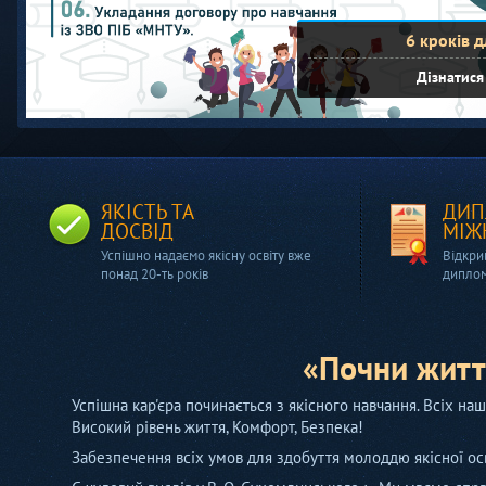
6 кроків д
Дізнатися
ЯКІСТЬ ТА
ДИП
ДОСВІД
МІЖ
Успішно надаємо якісну освіту вже
Відкри
понад 20-ть років
дипло
«Почни життя
Успішна кар'єра починається з якісного навчання. Всіх наш
Високий рівень життя, Комфорт, Безпека!
Забезпечення всіх умов для здобуття молоддю якісної осв