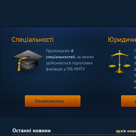
Спеціальності
Юридичн
Полтавський б
Пропонуємо
6
Запрошуємо на навчання в
спеціальностей
, за якими
класів до бізнес-коледжу і
здійснюється підготовка
курс ПІБ МНТУ після закі
фахівців у ПІБ МНТУ
Дізнатися
Останні новини
архів нов